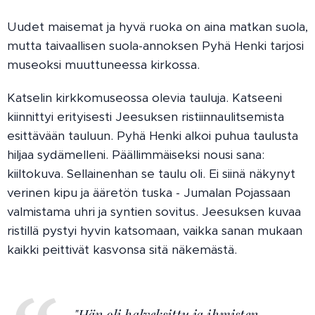
Uudet maisemat ja hyvä ruoka on aina matkan suola,
mutta taivaallisen suola-annoksen Pyhä Henki tarjosi
museoksi muuttuneessa kirkossa.
Katselin kirkkomuseossa olevia tauluja. Katseeni
kiinnittyi erityisesti Jeesuksen ristiinnaulitsemista
esittävään tauluun. Pyhä Henki alkoi puhua taulusta
hiljaa sydämelleni. Päällimmäiseksi nousi sana:
kiiltokuva. Sellainenhan se taulu oli. Ei siinä näkynyt
verinen kipu ja ääretön tuska - Jumalan Pojassaan
valmistama uhri ja syntien sovitus. Jeesuksen kuvaa
ristillä pystyi hyvin katsomaan, vaikka sanan mukaan
kaikki peittivät kasvonsa sitä näkemästä.
"Hän oli halveksittu ja ihmisten