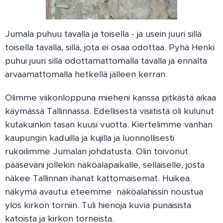
Jumala puhuu tavalla ja toisella - ja usein juuri sillä
toisella tavalla, sillä, jota ei osaa odottaa. Pyhä Henki
puhui juuri sillä odottamattomalla tavalla ja ennalta
arvaamattomalla hetkellä jälleen kerran.
Olimme viikonloppuna mieheni kanssa pitkästä aikaa
käymässä Tallinnassa. Edellisestä visiitistä oli kulunut
kutakuinkin tasan kuusi vuotta. Kiertelimme vanhan
kaupungin kaduilla ja kujilla ja luonnollisesti
rukoilimme Jumalan johdatusta. Olin toivonut
pääseväni jollekin näköalapaikalle, sellaiselle, josta
näkee Tallinnan ihanat kattomaisemat. Huikea
näkymä avautui eteemme näköalahissin noustua
ylös kirkon torniin. Tuli hienoja kuvia punaisista
katoista ja kirkon torneista.