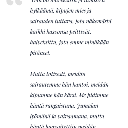
hylkäämä, kipujen mies ja
sairauden tuttava, jota näkemästä
kaikki kasvonsa peittivät,
halveksittu, jota emme minäkään
pitäneet.
Mutta totisesti, meidän
sairautemme hän kantoi, meidän
kipumme hän kärsi. Me pidimme
häntä rangaistuna, Jumalan
lyömänä ja vaivaamana, mutta
häntä haavoitettiin meidän