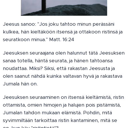
Jeesus sanoo: "Jos joku tahtoo minun perässäni
kulkea, hän kieltäköön itsensä ja ottakoon ristinsä ja
seuratkoon minua." Matt. 16:24
Jeesuksen seuraajana olen halunnut tätä Jeesuksen
sanaa totella, häntä seurata, ja hänen tahtoansa
noudattaa. Miksi? Siksi, että rakastan Jeesusta ja
olen saanut nähdä kuinka valtavan hyvä ja rakastava
Jumala hän on.
Jeesuksen seuraaminen on itsensä kieltämistä, ristin
ottamista, omien himojen ja halujen pois pistämistä,
Jumalan tahdon mukaan elämistä. Pohdin, mitä
syvimmiltään tarkoittaa ristin kantaminen, mitä se
on, kun käy "ristintietä"?