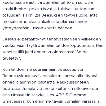
kuolemaansa asti. Ja Jumalan tahto on se, että
kaikki ihmiset pelastuisivat ja tulisivat tuntemaan
totuuden. 1 Tim. 2:4 Jeesuksen täytyi kuolla, että
me saisimme elää iankaikkista elämää hänen
yhteydessään, uskon kautta häneen.
Jeesus ei perääntynyt tehtävästään sen vaikeuden
vuoksi, vaan täytti Jumalan tahdon loppuun asti. Hän
sanoi ristillä juuri ennen kuolemaansa: "Se on
täytetty".
Kun lähdemme seuraamaan Jeesusta, voi
"kuherruskuukausi" Jeesuksen kanssa olla täynnä
onnea ja auringon paistetta. Rakkaussuhteen
edetessä Jumala vie meitä kuitenkin nilkkavesistä
aina uimavesiin saakka. Hes. 47:3-5 Olemme
uimavesissä, kun elämme täysin Jumalan varassa ja