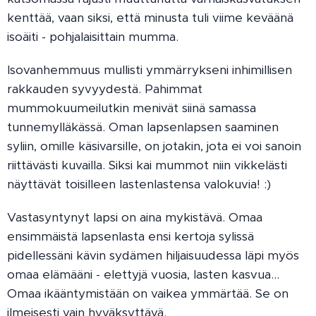
kenttää, vaan siksi, että minusta tuli viime keväänä
isoäiti - pohjalaisittain mumma.
Isovanhemmuus mullisti ymmärrykseni inhimillisen
rakkauden syvyydestä. Pahimmat
mummokuumeilutkin menivät siinä samassa
tunnemylläkässä. Oman lapsenlapsen saaminen
syliin, omille käsivarsille, on jotakin, jota ei voi sanoin
riittävästi kuvailla. Siksi kai mummot niin vikkelästi
näyttävät toisilleen lastenlastensa valokuvia! :)
Vastasyntynyt lapsi on aina mykistävä. Omaa
ensimmäistä lapsenlasta ensi kertoja sylissä
pidellessäni kävin sydämen hiljaisuudessa läpi myös
omaa elämääni - elettyjä vuosia, lasten kasvua...
Omaa ikääntymistään on vaikea ymmärtää. Se on
ilmeisesti vain hyväksyttävä.