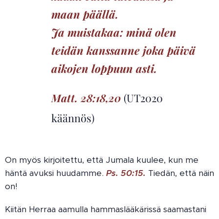
maan päällä.
Ja muistakaa: minä olen
teidän kanssanne joka päivä
aikojen loppuun asti.
Matt. 28:18,20
(UT2020
käännös)
On myös kirjoitettu, että Jumala kuulee, kun me
häntä avuksi huudamme.
Ps. 50:15.
Tiedän, että näin
on!
Kiitän Herraa aamulla hammaslääkärissä saamastani