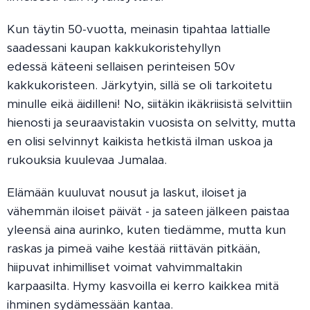
Kun täytin 50-vuotta, meinasin tipahtaa lattialle
saadessani kaupan kakkukoristehyllyn
edessä käteeni sellaisen perinteisen 50v
kakkukoristeen. Järkytyin, sillä se oli tarkoitetu
minulle eikä äidilleni! No, siitäkin ikäkriisistä selvittiin
hienosti ja seuraavistakin vuosista on selvitty, mutta
en olisi selvinnyt kaikista hetkistä ilman uskoa ja
rukouksia kuulevaa Jumalaa.
Elämään kuuluvat nousut ja laskut, iloiset ja
vähemmän iloiset päivät - ja sateen jälkeen paistaa
yleensä aina aurinko, kuten tiedämme, mutta kun
raskas ja pimeä vaihe kestää riittävän pitkään,
hiipuvat inhimilliset voimat vahvimmaltakin
karpaasilta. Hymy kasvoilla ei kerro kaikkea mitä
ihminen sydämessään kantaa.