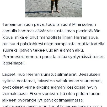
Tänään on suuri päivä, todella suuri! Minä selvisin
aamulla hammaslääkärireissusta ilman pienintäkään
kipua, mikä ei ollut mahdollista ilman Herran apua,
niin suuri pala lohkesi eilen hampaasta, mutta todella
suureksi päivän tekee uuden elämän alku.
Perheeseemme on parasta aikaa syntymässä toinen
lapsenlapsi...
Lapset, nuo Herran siunatut silmäterät, Jeesuksen
syliinsä nostamat, taivasten valtakunnan suurimmat,
ovat olleet viime aikoina elämäni keskiössä hyvin
voimakkaasti. Ei sen vuoksi, että olen pitkän tauon
jälkeen pyörähdellyt päiväkotimaailmassa
katsomassa rajusti muuttunutta varhaiskasvatuksen