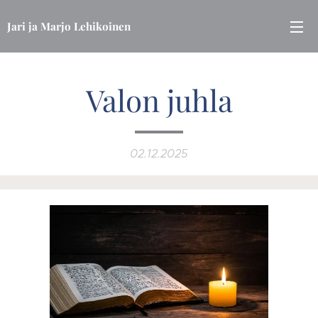
Jari ja Marjo Lehikoinen
Valon juhla
02.12.2025