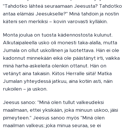
"Tahdotko lähteä seuraamaan Jeesusta? Tahdotko
antaa elämäsi Jeesukselle?" Minä tahdoin ja nostin
käteni sen merkiksi – kovin varovasti kylläkin.
Monta joulua on tuosta kädennostosta kulunut.
Alkutaipaleella usko oli monesti taka-alalla, mutta
Jumala on ollut uskollinen ja luotettava. Hän ei ole
kadonnut minnekään eikä ole päästänyt irti, vaikka
minä harha-askeleita olenkin ottanut. Hän on
vetänyt aina takaisin. Kiitos Herralle siitä! Matka
Jumalan yhteydessä jatkuu, aina kotiin asti, näin
rukoilen – ja uskon.
Jeesus sanoo: "Minä olen tullut valkeudeksi
maailmaan, ettei yksikään, joka minuun uskoo, jäisi
pimeyteen." Jeesus sanoo myös "Minä olen
maailman valkeus; joka minua seuraa, se ei