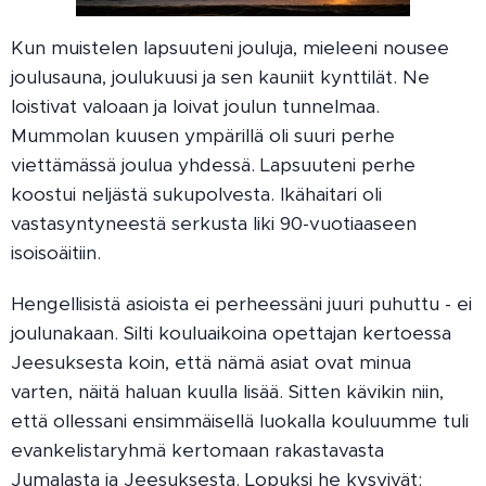
Kun muistelen lapsuuteni jouluja, mieleeni nousee
joulusauna, joulukuusi ja sen kauniit kynttilät. Ne
loistivat valoaan ja loivat joulun tunnelmaa.
Mummolan kuusen ympärillä oli suuri perhe
viettämässä joulua yhdessä. Lapsuuteni perhe
koostui neljästä sukupolvesta. Ikähaitari oli
vastasyntyneestä serkusta liki 90-vuotiaaseen
isoisoäitiin.
Hengellisistä asioista ei perheessäni juuri puhuttu - ei
joulunakaan. Silti kouluaikoina opettajan kertoessa
Jeesuksesta koin, että nämä asiat ovat minua
varten, näitä haluan kuulla lisää. Sitten kävikin niin,
että ollessani ensimmäisellä luokalla kouluumme tuli
evankelistaryhmä kertomaan rakastavasta
Jumalasta ja Jeesuksesta. Lopuksi he kysyivät: